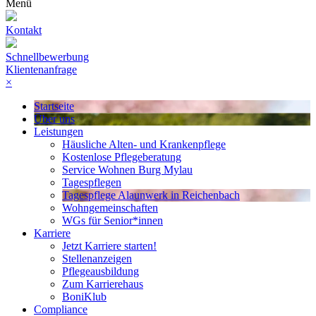
Menü
Kontakt
Schnellbewerbung
Klientenanfrage
×
Startseite
Über uns
Leistungen
Häusliche Alten- und Krankenpflege
Kostenlose Pflegeberatung
Service Wohnen Burg Mylau
Tagespflegen
Tagespflege Alaunwerk in Reichenbach
Wohngemeinschaften
WGs für Senior*innen
Karriere
Jetzt Karriere starten!
Stellenanzeigen
Pflegeausbildung
Zum Karrierehaus
BoniKlub
Compliance